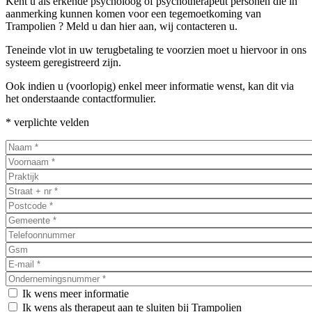
Kent u als erkende psycholoog of psychotherapeut personen die in
aanmerking kunnen komen voor een tegemoetkoming van
Trampolien ? Meld u dan hier aan, wij contacteren u.
Teneinde vlot in uw terugbetaling te voorzien moet u hiervoor in ons
systeem geregistreerd zijn.
Ook indien u (voorlopig) enkel meer informatie wenst, kan dit via
het onderstaande contactformulier.
* verplichte velden
Naam
*
Voornaam
*
Praktijk
Straat + nr
*
Postcode
*
Gemeente
*
Telefoonnummer
Gsm
E-mail adres
*
Ondernemingsnummer
*
info
Ik wens meer informatie
Ik wens als therapeut aan te sluiten bij Trampolien