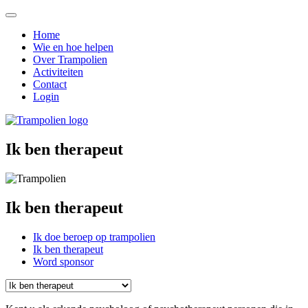
Toggle
navigation
Home
Wie en hoe helpen
Over Trampolien
Activiteiten
Contact
Login
Ik ben therapeut
Ik ben therapeut
Ik doe beroep op trampolien
Ik ben therapeut
Word sponsor